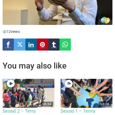
12
views
You may also like
06:34
03:56
Sessió 2 – Terra
Sessió 1 – Terrra