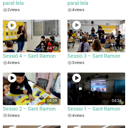
paral·lela
paral·lela
2
views
4
views
04:17
05:18
Sessió 4 – Sant Ramon
Sessió 3 – Sant Ramon
4
views
3
views
06:29
04:36
Sessio 2 – Sant Ramon
Sessio 1 – Sant Ramon
3
views
4
views