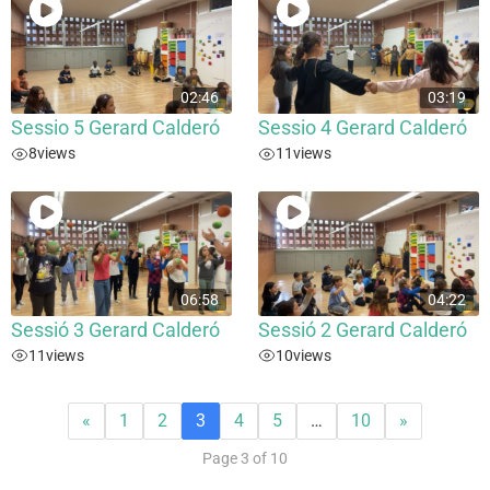
02:46
03:19
Sessio 5 Gerard Calderó
Sessio 4 Gerard Calderó
8
views
11
views
06:58
04:22
Sessió 3 Gerard Calderó
Sessió 2 Gerard Calderó
11
views
10
views
«
1
2
3
4
5
…
10
»
Page 3 of 10