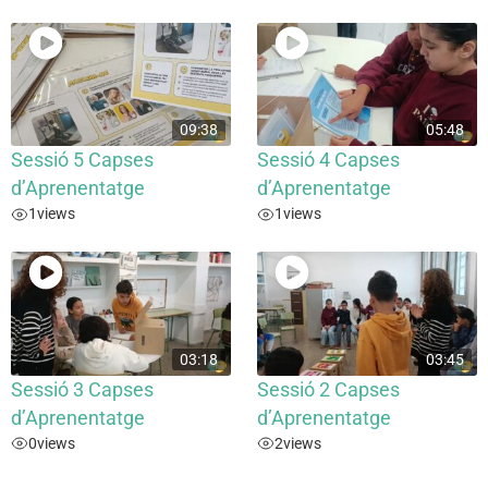
09:38
05:48
Sessió 5 Capses
Sessió 4 Capses
d’Aprenentatge
d’Aprenentatge
1
views
1
views
03:18
03:45
Sessió 3 Capses
Sessió 2 Capses
d’Aprenentatge
d’Aprenentatge
0
views
2
views