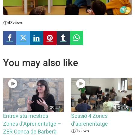
48
views
You may also like
09:47
07:49
Entrevista mestres
Sessió 4 Zones
Zones d’Aprenentatge –
d’aprenentatge
1
views
ZER Conca de Barberà