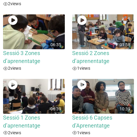
2
views
06:35
01:58
Sessió 3 Zones
Sessió 2 Zones
d’aprenentatge
d’aprenentatge
2
views
1
views
06:39
10:39
Sessió 1 Zones
Sessió 6 Capses
d’aprenentatge
d’Aprenentatge
2
views
1
views