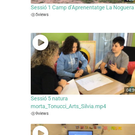
Sessió 1 Camp d’Aprenentatge La Noguera
5
views
04:3
Sessió 5 natura
morta_Tonucci_Arts_Silvia.mp4
9
views