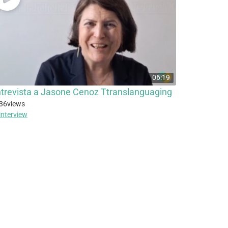
06:19
trevista a Jasone Cenoz Ttranslanguaging
36
views
interview