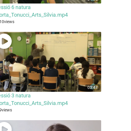
ssió 6 natura
rta_Tonucci_Arts_Silvia.mp4
10
views
03:47
ssió 3 natura
rta_Tonucci_Arts_Silvia.mp4
9
views