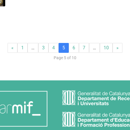
7
«
1
…
3
4
5
6
7
…
10
»
Page 5 of 10