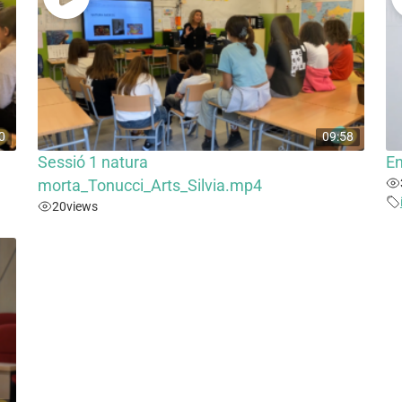
0
09:58
Sessió 1 natura
En
morta_Tonucci_Arts_Silvia.mp4
20
views