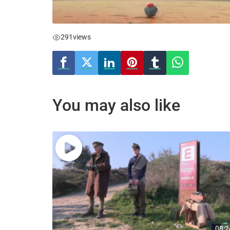
291
views
You may also like
08:2