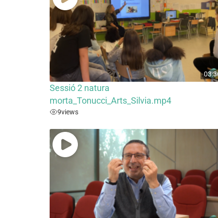
03:3
Sessió 2 natura
morta_Tonucci_Arts_Silvia.mp4
9
views