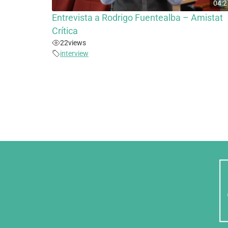
04:2
Entrevista a Rodrigo Fuentealba – Amistat
Crítica
22
views
interview