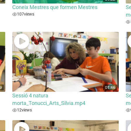
Coneix Mestres que formen Mestres
Se
107
views
mo
9
01:46
Sessió 4 natura
Se
morta_Tonucci_Arts_Silvia.mp4
mo
12
views