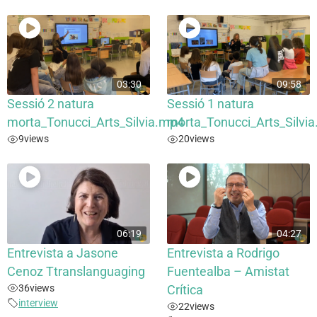
03:30
09:58
Sessió 2 natura
Sessió 1 natura
morta_Tonucci_Arts_Silvia.mp4
morta_Tonucci_Arts_Silvi
9
views
20
views
06:19
04:27
Entrevista a Jasone
Entrevista a Rodrigo
Cenoz Ttranslanguaging
Fuentealba – Amistat
36
views
Crítica
interview
22
views