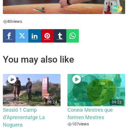
80
views
You may also like
08:24
09:22
Sessió 1 Camp
Coneix Mestres que
d’Aprenentatge La
formen Mestres
107
views
Noguera