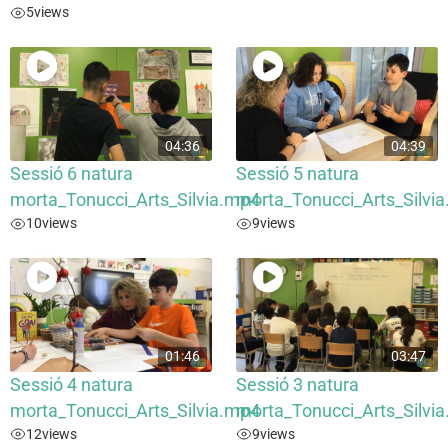
5
views
04:36
04:39
Sessió 6 natura
Sessió 5 natura
morta_Tonucci_Arts_Silvia.mp4
morta_Tonucci_Arts_Silvi
10
views
9
views
01:46
03:47
Sessió 4 natura
Sessió 3 natura
morta_Tonucci_Arts_Silvia.mp4
morta_Tonucci_Arts_Silvi
12
views
9
views