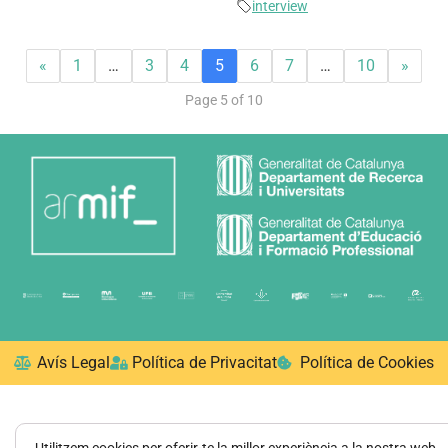
interview
«
1
…
3
4
5
6
7
…
10
»
Page 5 of 10
Avís Legal
Política de Privacitat
Política de Cookies