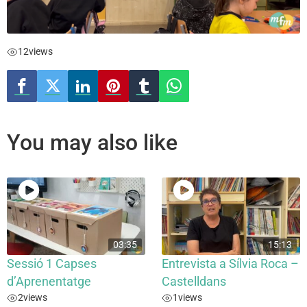
12
views
You may also like
03:35
15:13
Sessió 1 Capses
Entrevista a Sílvia Roca –
d’Aprenentatge
Castelldans
2
views
1
views