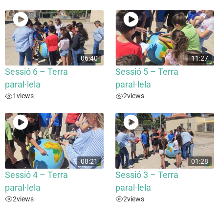
06:40
11:27
Sessió 6 – Terra
Sessió 5 – Terra
paral·lela
paral·lela
1
views
2
views
08:21
01:28
Sessió 4 – Terra
Sessió 3 – Terra
paral·lela
paral·lela
2
views
2
views