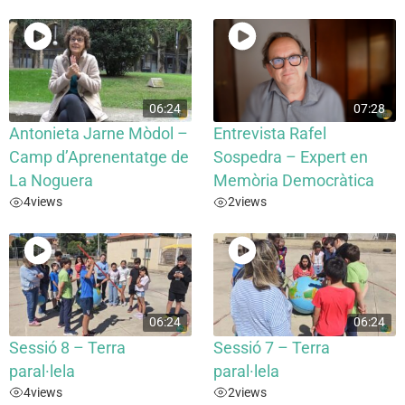
06:24
07:28
Antonieta Jarne Mòdol –
Entrevista Rafel
Camp d’Aprenentatge de
Sospedra – Expert en
La Noguera
Memòria Democràtica
4
views
2
views
06:24
06:24
Sessió 8 – Terra
Sessió 7 – Terra
paral·lela
paral·lela
4
views
2
views