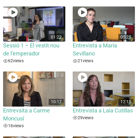
01:22
05:25
Sessió 1 – El vestit nou
Entrevista a Maria
de l’emperador
Sevillano
62
views
21
views
10:17
12:15
Entrevsita a Carme
Entrevista a Laia Cutillas
29
views
Moncusí
16
views