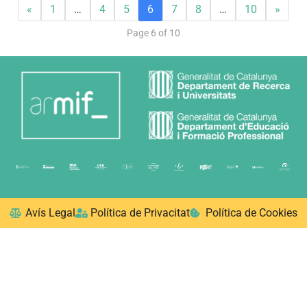
«
1
…
4
5
6
7
8
…
10
»
Page 6 of 10
Avís Legal
Política de Privacitat
Política de Cookies