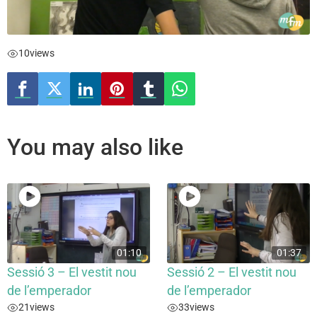
10
views
You may also like
01:10
01:37
Sessió 3 – El vestit nou
Sessió 2 – El vestit nou
de l’emperador
de l’emperador
21
views
33
views