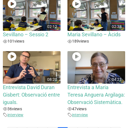
02:12
02:38
Sevillano – Sessio 2
Maria Sevillano – Àcids
101
views
189
views
08:20
04:21
Entrevista David Duran
Entrevista a Maria
Gisbert: Observació entre
Teresa Anguera Argilaga:
iguals.
Observació Sistemàtica.
36
views
47
views
interview
interview