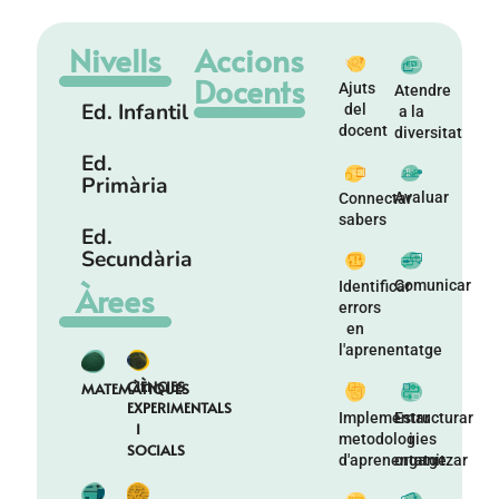
Nivells
Accions
Docents
Ajuts
Atendre
Ed. Infantil
del
a la
docent
diversitat
Ed.
Primària
Avaluar
Connectar
sabers
Ed.
Secundària
Comunicar
Identificar
Àrees
errors
en
l'aprenentatge
CIÈNCIES
MATEMÀTIQUES
EXPERIMENTALS
Implementar
Estructurar
I
metodologies
i
SOCIALS
d'aprenentatge
organitzar