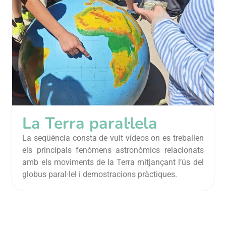
La Terra paral·lela
La seqüència consta de vuit vídeos on es treballen
els principals fenòmens astronòmics relacionats
amb els moviments de la Terra mitjançant l’ús del
globus paral·lel i demostracions pràctiques.