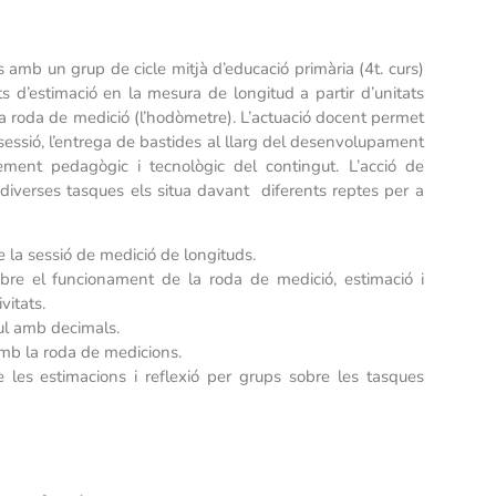
amb un grup de cicle mitjà d’educació primària (4t. curs)
ts d’estimació en la mesura de longitud a partir d’unitats
la roda de medició (l’hodòmetre). L’actuació docent permet
sessió, l’entrega de bastides al llarg del desenvolupament
xement pedagògic i tecnològic del contingut. L’acció de
diverses tasques els situa davant diferents reptes per a
 la sessió de medició de longituds.
obre el funcionament de la roda de medició, estimació i
vitats.
cul amb decimals.
mb la roda de medicions.
e les estimacions i reflexió per grups sobre les tasques