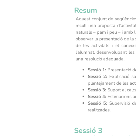
Resum
Aquest conjunt de seqüències 
recull una proposta d’activita
naturals – pam i peu – i amb 
observar la presentació de la 
de les activitats i el conei
l’alumnat, desenvolupant les 
una resolució adequada.
Sessió 1:
Presentació de
Sessió 2:
Explicació s
plantejament de les acti
Sessió 3:
Suport al càl
Sessió 4:
Estimacions a
Sessió 5:
Supervisió d
realitzades.
Sessió 3